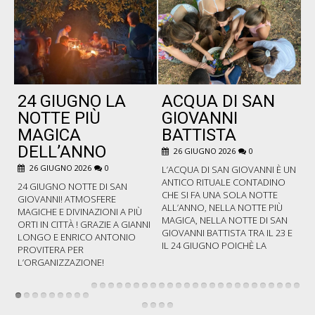
24 GIUGNO LA
ACQUA DI SAN
P
NOTTE PIÙ
GIOVANNI
MAGICA
BATTISTA
DELL’ANNO
26 GIUGNO 2026
0
B
C
26 GIUGNO 2026
0
L’ACQUA DI SAN GIOVANNI È UN
F
ANTICO RITUALE CONTADINO
24 GIUGNO NOTTE DI SAN
P
CHE SI FA UNA SOLA NOTTE
GIOVANNI! ATMOSFERE
C
ALL’ANNO, NELLA NOTTE PIÙ
MAGICHE E DIVINAZIONI A PIÙ
PO
MAGICA, NELLA NOTTE DI SAN
ORTI IN CITTÀ ! GRAZIE A GIANNI
D
GIOVANNI BATTISTA TRA IL 23 E
LONGO E ENRICO ANTONIO
Z
IL 24 GIUGNO POICHÈ LA
PROVITERA PER
L’ORGANIZZAZIONE!