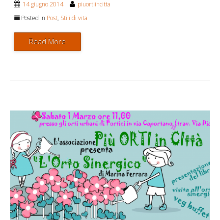
14 giugno 2014
piuortiincitta
Posted in
Post
,
Stili di vita
Read More