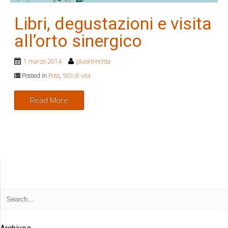
Libri, degustazioni e visita
all’orto sinergico
1 marzo 2014
piuortiincitta
Posted in
Post
,
Stili di vita
Read More