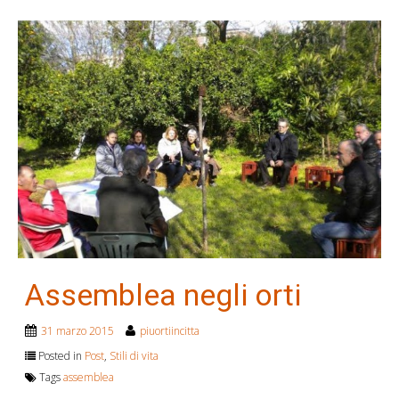
Assemblea negli orti
31 marzo 2015
piuortiincitta
Posted in
Post
,
Stili di vita
Tags
assemblea