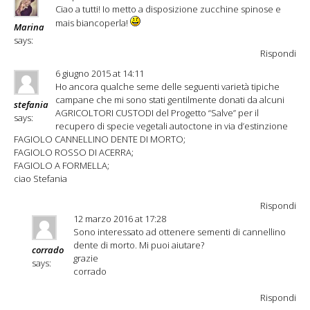
Ciao a tutti! Io metto a disposizione zucchine spinose e
mais biancoperla!
Marina
says:
Rispondi
6 giugno 2015 at 14:11
Ho ancora qualche seme delle seguenti varietà tipiche
campane che mi sono stati gentilmente donati da alcuni
stefania
AGRICOLTORI CUSTODI del Progetto “Salve” per il
says:
recupero di specie vegetali autoctone in via d’estinzione
FAGIOLO CANNELLINO DENTE DI MORTO;
FAGIOLO ROSSO DI ACERRA;
FAGIOLO A FORMELLA;
ciao Stefania
Rispondi
12 marzo 2016 at 17:28
Sono interessato ad ottenere sementi di cannellino
dente di morto. Mi puoi aiutare?
corrado
grazie
says:
corrado
Rispondi