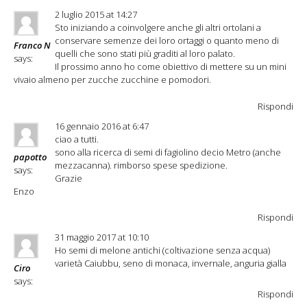
2 luglio 2015 at 14:27
Sto iniziando a coinvolgere anche gli altri ortolani a
conservare semenze dei loro ortaggi o quanto meno di
Franco N
quelli che sono stati più graditi al loro palato.
says:
Il prossimo anno ho come obiettivo di mettere su un mini
vivaio almeno per zucche zucchine e pomodori.
Rispondi
16 gennaio 2016 at 6:47
ciao a tutti.
sono alla ricerca di semi di fagiolino decio Metro (anche
papotto
mezzacanna). rimborso spese spedizione.
says:
Grazie
Enzo
Rispondi
31 maggio 2017 at 10:10
Ho semi di melone antichi (coltivazione senza acqua)
varietà Caiubbu, seno di monaca, invernale, anguria gialla
Ciro
says:
Rispondi