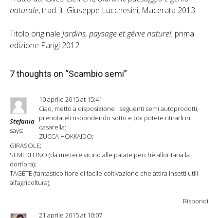
naturale
, trad. it. Giuseppe Lucchesini, Macerata 2013.
Titolo originale
Jardins, paysage et génie naturel
; prima
edizione Parigi 2012.
7 thoughts on “
Scambio semi
”
10 aprile 2015 at 15:41
Ciao, metto a disposizione i seguenti semi autoprodotti,
prenotateli rispondendo sotto e poi potete ritirarli in
Stefania
casarella:
says:
ZUCCA HOKKAIDO;
GIRASOLE;
SEMI DI LINO (da mettere vicino alle patate perchè allontana la
dorifora);
TAGETE (fantastico fiore di facile coltivazione che attira insetti utili
all’agricoltura);
Rispondi
21 aprile 2015 at 10:07