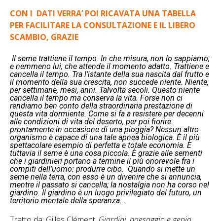
CON I DATI VERRA’ POI RICAVATA UNA TABELLA
PER FACILITARE LA CONSULTAZIONE E IL LIBERO
SCAMBIO, GRAZIE
Il seme trattiene il tempo. In che misura, non lo sappiamo;
e nemmeno lui, che attende il momento adatto. Trattiene e
cancella il tempo. Tra l’istante della sua nascita dal frutto e
il momento della sua crescita, non succede niente. Niente,
per settimane, mesi, anni. Talvolta secoli. Questo niente
cancella il tempo ma conserva la vita. Forse non ci
rendiamo ben conto della straordinaria prestazione di
questa vita dormiente. Come si fa a resistere per decenni
alle condizioni di vita del deserto, per poi fiorire
prontamente in occasione di una pioggia? Nessun altro
organismo è capace di una tale apnea biologica. È il più
spettacolare esempio di perfetta e totale economia. E
tuttavia il seme è una cosa piccola. È grazie alle sementi
che i giardinieri portano a termine il più onorevole fra i
compiti dell’uomo: produrre cibo. Quando si mette un
seme nella terra, con esso è un divenire che si annuncia,
mentre il passato si cancella; la nostalgia non ha corso nel
giardino. Il giardino è un luogo privilegiato del futuro, un
territorio mentale della speranza. .
Tratto da: Gilles Clément,
Giardini, paesaggio e genio