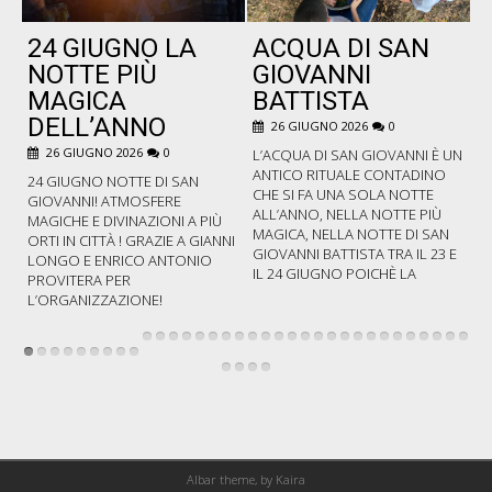
24 GIUGNO LA
ACQUA DI SAN
P
NOTTE PIÙ
GIOVANNI
MAGICA
BATTISTA
DELL’ANNO
26 GIUGNO 2026
0
B
C
26 GIUGNO 2026
0
L’ACQUA DI SAN GIOVANNI È UN
F
ANTICO RITUALE CONTADINO
24 GIUGNO NOTTE DI SAN
P
CHE SI FA UNA SOLA NOTTE
GIOVANNI! ATMOSFERE
C
ALL’ANNO, NELLA NOTTE PIÙ
MAGICHE E DIVINAZIONI A PIÙ
PO
MAGICA, NELLA NOTTE DI SAN
ORTI IN CITTÀ ! GRAZIE A GIANNI
D
GIOVANNI BATTISTA TRA IL 23 E
LONGO E ENRICO ANTONIO
Z
IL 24 GIUGNO POICHÈ LA
PROVITERA PER
L’ORGANIZZAZIONE!
Albar theme, by
Kaira