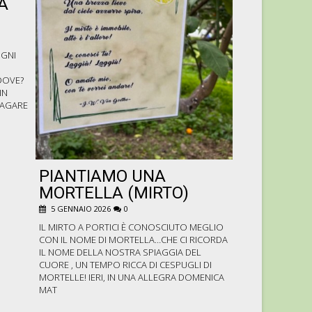
A
PIC NIC 
2025
15 AGOSTO 2025
OGNI
E ANCHE QUESTO
TRASCORSO IN A
DOVE?
CON LA NATURA IN
IN
MAI CHE SIAMO A P
ZAGARE
D’INDIA, UVA E 
DAVVERO GE
PIANTIAMO UNA
MORTELLA (MIRTO)
5 GENNAIO 2026
0
IL MIRTO A PORTICI È CONOSCIUTO MEGLIO
CON IL NOME DI MORTELLA…CHE CI RICORDA
IL NOME DELLA NOSTRA SPIAGGIA DEL
CUORE , UN TEMPO RICCA DI CESPUGLI DI
MORTELLE! IERI, IN UNA ALLEGRA DOMENICA
MAT