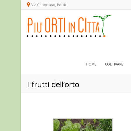
Via Caportano, Portici
HOME
COLTIVARE
I frutti dell’orto