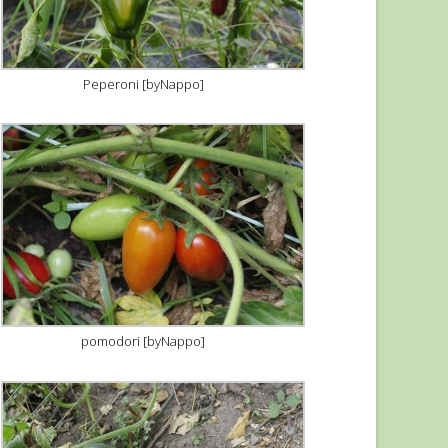
Peperoni [byNappo]
pomodori [byNappo]