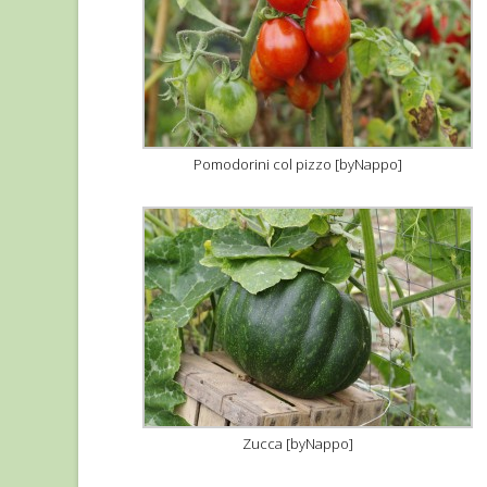
Pomodorini col pizzo [byNappo]
Zucca [byNappo]