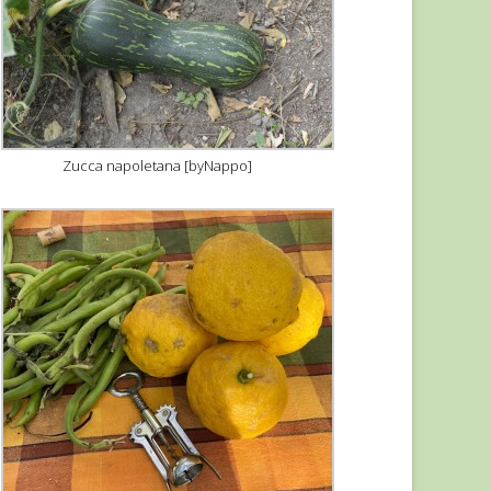
Zucca napoletana [byNappo]