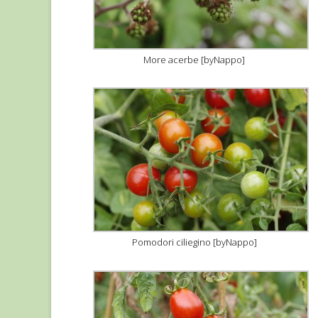
More acerbe [byNappo]
Pomodori ciliegino [byNappo]