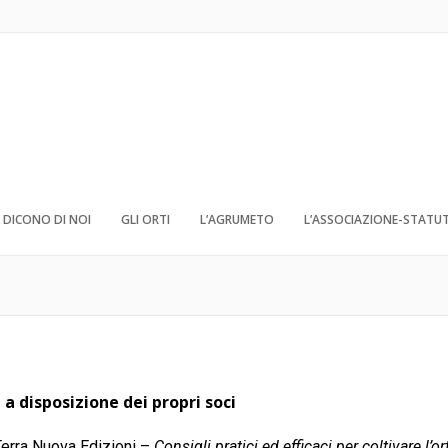
DICONO DI NOI
GLI ORTI
L’AGRUMETO
L’ASSOCIAZIONE-STATU
e a disposizione dei propri soci
 Terra Nuova Edizioni –
Consigli pratici ed efficaci per coltivare l’o