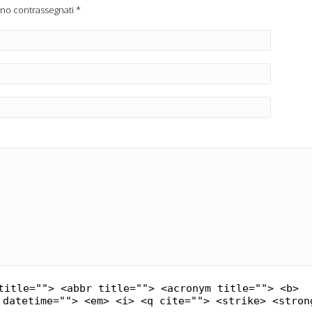
ono contrassegnati
*
title=""> <abbr title=""> <acronym title=""> <b>
 datetime=""> <em> <i> <q cite=""> <strike> <stron