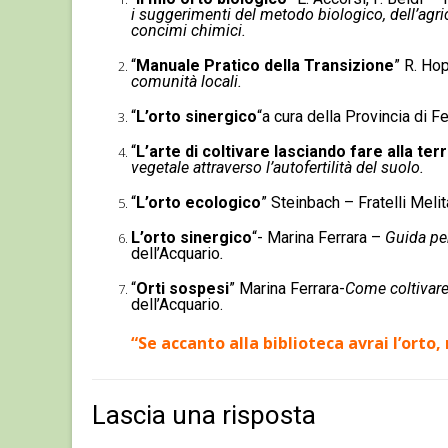
i suggerimenti del metodo biologico, dell’agric
concimi chimici.
“
Manuale Pratico della Transizione
” R. Ho
comunità locali.
“
L’orto sinergico
“a cura della Provincia di F
“
L’arte di coltivare lasciando fare alla ter
vegetale attraverso l’autofertilità del suolo.
“
L’orto ecologico
” Steinbach – Fratelli Melit
L’orto sinergico
“- Marina Ferrara –
Guida per
dell’Acquario
.
“
Orti sospesi
” Marina Ferrara-
Come coltivare
dell’Acquario.
“Se accanto alla biblioteca avrai l’orto,
Lascia una risposta