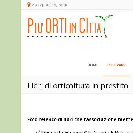
Via Caportano, Portici
HOME
COLTIVARE
Libri di orticoltura in prestito
Ecco l’elenco di libri che l’associazione mett
“
Il mio orto biologico
” E. Accorsi, F. Beldì –