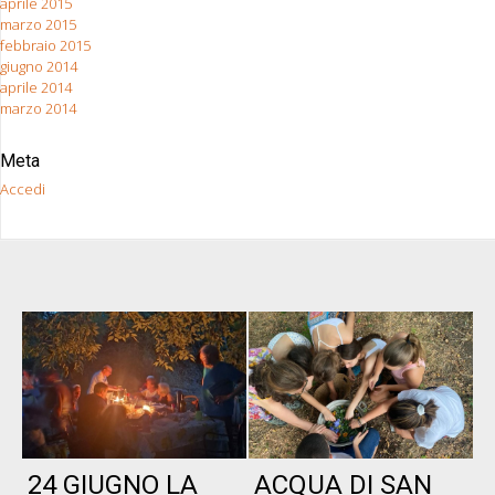
aprile 2015
marzo 2015
febbraio 2015
giugno 2014
aprile 2014
marzo 2014
Meta
Accedi
24 GIUGNO LA
ACQUA DI SAN
P