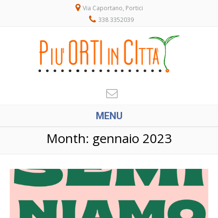
Via Caportano, Portici
338 3352039
MENU
Month:
gennaio 2023