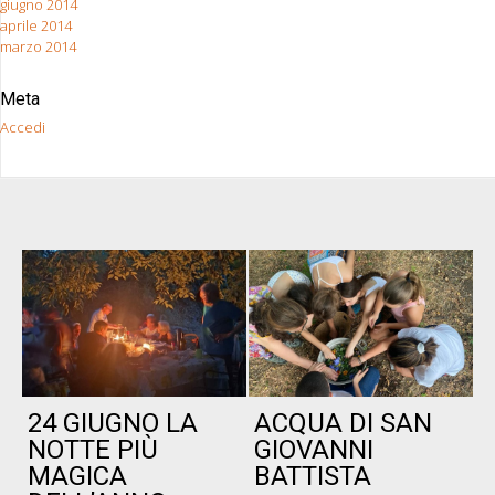
giugno 2014
aprile 2014
marzo 2014
Meta
Accedi
24 GIUGNO LA
ACQUA DI SAN
P
NOTTE PIÙ
GIOVANNI
MAGICA
BATTISTA