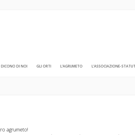
DICONO DI NOI
GLI ORTI
L’AGRUMETO
L’ASSOCIAZIONE-STATU
stro agrumeto!