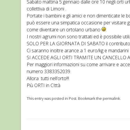
Sabato mattina 5 gennaio dalle ore 10 negli orti ur
collettiva di Limoni .
Portate i bambini e gli amici e non dimenticate le 
può essere una simpatica occasione per visitare gli
come diventare un ortolano urbano
I nostri agrumi non sono trattati ed è possibile util
SOLO PER LA GIORNATA DI SABATO il contributo prev
Ci saranno inoltre arance a 1 euro/kg e mandarini 
SI ACCEDE AGLI ORTI TRAMITE UN CANCELLO A
Per maggiori informazioni su come arrivare e acce
numero 3383352039.
Allora tutti nell’orto!!!
Più ORTI in CIttà
This entry was posted in
Post
. Bookmark the
permalink
.