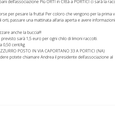
bani dell’associazione Più ORTI in CIttà a PORTICI ci sarà la rac
borse per pesare la frutta! Per coloro che vengono per la prima v
 orti, passare una mattinata all’aria aperta e avere informazion
izzare anche la buccia!!!
isto sarà 1,5 euro per ogni chilo di limoni raccolti.
a 0,50 cent/kg
ZZURRO POSTO IN VIA CAPORTANO 33 A PORTICI (NA)
dere potete chiamare Andrea il presidente dell’associazione al