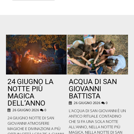
24 GIUGNO LA
ACQUA DI SAN
P
NOTTE PIÙ
GIOVANNI
MAGICA
BATTISTA
DELL’ANNO
26 GIUGNO 2026
0
B
C
26 GIUGNO 2026
0
L’ACQUA DI SAN GIOVANNI È UN
F
ANTICO RITUALE CONTADINO
24 GIUGNO NOTTE DI SAN
P
CHE SI FA UNA SOLA NOTTE
GIOVANNI! ATMOSFERE
C
ALL’ANNO, NELLA NOTTE PIÙ
MAGICHE E DIVINAZIONI A PIÙ
PO
MAGICA, NELLA NOTTE DI SAN