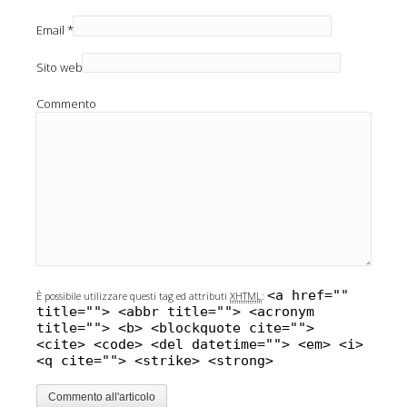
Email
*
Sito web
Commento
<a href=""
È possibile utilizzare questi tag ed attributi
XHTML
:
title=""> <abbr title=""> <acronym
title=""> <b> <blockquote cite="">
<cite> <code> <del datetime=""> <em> <i>
<q cite=""> <strike> <strong>