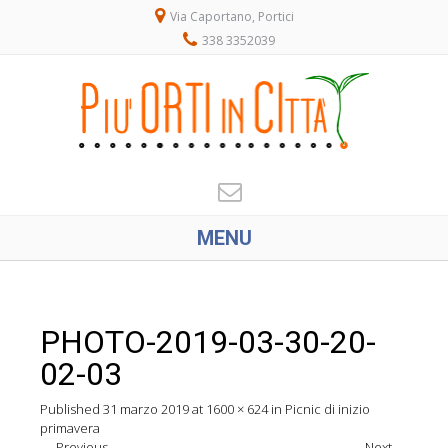
Via Caportano, Portici
338 3352039
MENU
PHOTO-2019-03-30-20-
02-03
Published
31 marzo 2019
at
1600 × 624
in
Picnic di inizio
primavera
←
Previous
Next
→