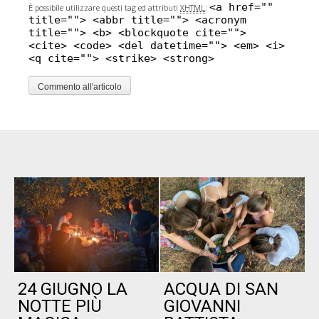
<a href=""
È possibile utilizzare questi tag ed attributi
XHTML
:
title=""> <abbr title=""> <acronym
title=""> <b> <blockquote cite="">
<cite> <code> <del datetime=""> <em> <i>
<q cite=""> <strike> <strong>
24 GIUGNO LA
ACQUA DI SAN
P
NOTTE PIÙ
GIOVANNI