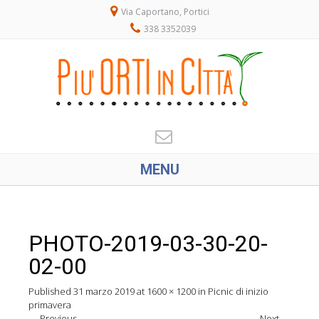
Via Caportano, Portici
338 3352039
MENU
PHOTO-2019-03-30-20-
02-00
Published
31 marzo 2019
at
1600 × 1200
in
Picnic di inizio
primavera
←
Previous
Next
→