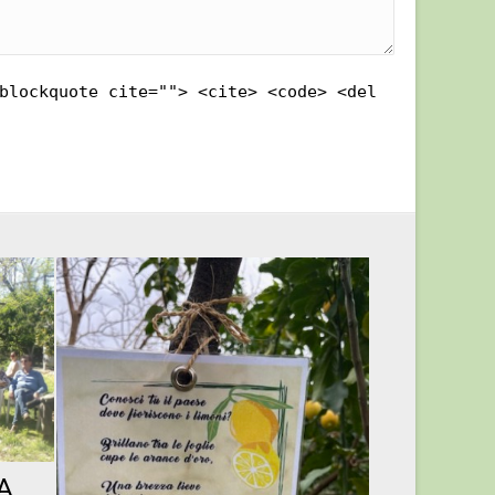
blockquote cite=""> <cite> <code> <del
A
PIC NIC 