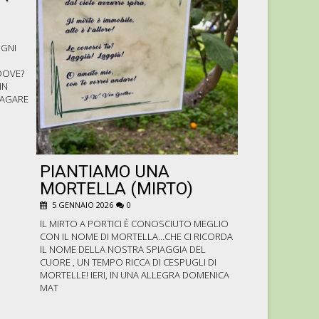
2025
15 AGOSTO 2025
OGNI
E ANCHE QUESTO
TRASCORSO IN A
DOVE?
CON LA NATURA IN
IN
MAI CHE SIAMO A P
ZAGARE
D’INDIA, UVA E 
DAVVERO GE
PIANTIAMO UNA
MORTELLA (MIRTO)
5 GENNAIO 2026
0
IL MIRTO A PORTICI È CONOSCIUTO MEGLIO
CON IL NOME DI MORTELLA…CHE CI RICORDA
IL NOME DELLA NOSTRA SPIAGGIA DEL
CUORE , UN TEMPO RICCA DI CESPUGLI DI
MORTELLE! IERI, IN UNA ALLEGRA DOMENICA
MAT