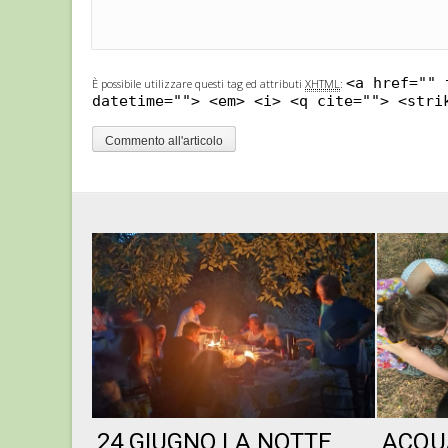
<a href="" 
È possibile utilizzare questi tag ed attributi
XHTML
:
datetime=""> <em> <i> <q cite=""> <stri
24 GIUGNO LA NOTTE
ACQU