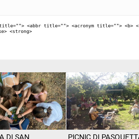
title=""> <abbr title=""> <acronym title=""> <b> <
ke> <strong>
A DI SAN
PICNIC DI PASQUETT