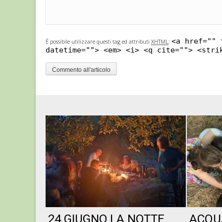
<a href="" 
È possibile utilizzare questi tag ed attributi
XHTML
:
datetime=""> <em> <i> <q cite=""> <stri
24 GIUGNO LA NOTTE
ACQU