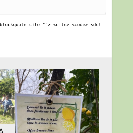
blockquote cite=""> <cite> <code> <del
A
PIC NIC 