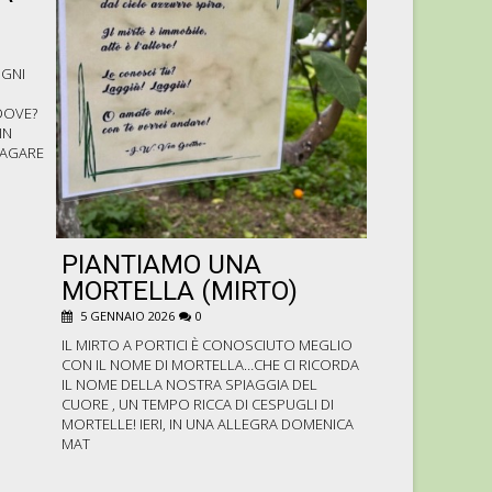
2025
15 AGOSTO 2025
OGNI
E ANCHE QUESTO
TRASCORSO IN A
DOVE?
CON LA NATURA IN
IN
MAI CHE SIAMO A P
ZAGARE
D’INDIA, UVA E 
DAVVERO GE
PIANTIAMO UNA
MORTELLA (MIRTO)
5 GENNAIO 2026
0
IL MIRTO A PORTICI È CONOSCIUTO MEGLIO
CON IL NOME DI MORTELLA…CHE CI RICORDA
IL NOME DELLA NOSTRA SPIAGGIA DEL
CUORE , UN TEMPO RICCA DI CESPUGLI DI
MORTELLE! IERI, IN UNA ALLEGRA DOMENICA
MAT