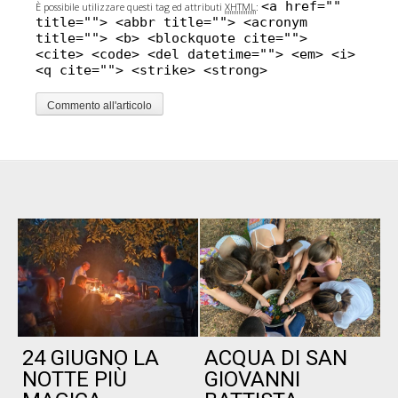
<a href=""
È possibile utilizzare questi tag ed attributi
XHTML
:
title=""> <abbr title=""> <acronym
title=""> <b> <blockquote cite="">
<cite> <code> <del datetime=""> <em> <i>
<q cite=""> <strike> <strong>
24 GIUGNO LA
ACQUA DI SAN
P
NOTTE PIÙ
GIOVANNI