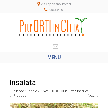
Via Caportano, Portici
338 3352039
MENU
insalata
Published
18 aprile 2015
at
1200 × 900
in
Orto Sinergico
←
Previous
Next
→