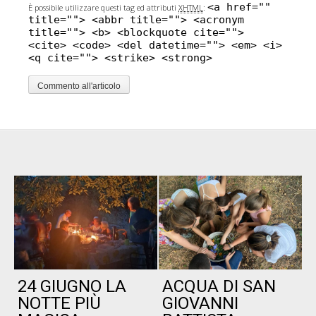
<a href=""
È possibile utilizzare questi tag ed attributi
XHTML
:
title=""> <abbr title=""> <acronym
title=""> <b> <blockquote cite="">
<cite> <code> <del datetime=""> <em> <i>
<q cite=""> <strike> <strong>
24 GIUGNO LA
ACQUA DI SAN
P
NOTTE PIÙ
GIOVANNI