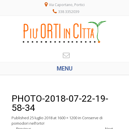
Via Caportano, Portici
338 3352039
MENU
PHOTO-2018-07-22-19-
58-34
Published
25 luglio 2018
at
1600 × 1200
in
Conserve di
pomodori nell’orto!
←
Previous
Next
→