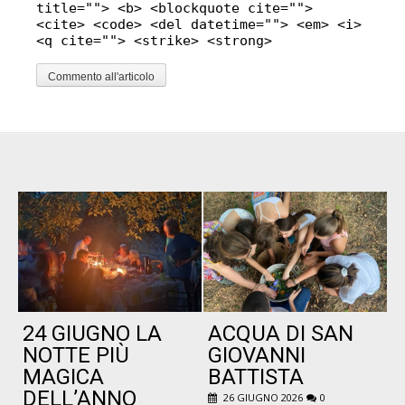
title=""> <b> <blockquote cite="">
<cite> <code> <del datetime=""> <em> <i>
<q cite=""> <strike> <strong>
24 GIUGNO LA
ACQUA DI SAN
P
NOTTE PIÙ
GIOVANNI
MAGICA
BATTISTA
DELL’ANNO
26 GIUGNO 2026
0
B