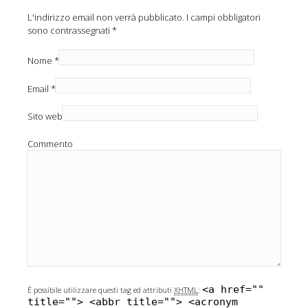
L'indirizzo email non verrà pubblicato.
I campi obbligatori
sono contrassegnati
*
Nome
*
Email
*
Sito web
Commento
<a href=""
È possibile utilizzare questi tag ed attributi
XHTML
:
title=""> <abbr title=""> <acronym