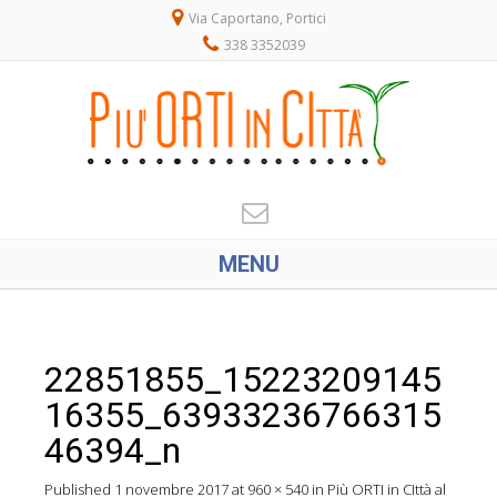
Via Caportano, Portici
338 3352039
MENU
22851855_15223209145
16355_63933236766315
46394_n
Published
1 novembre 2017
at
960 × 540
in
Più ORTI in CIttà al